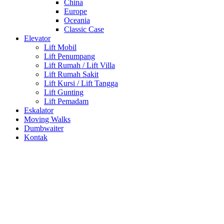
China
Europe
Oceania
Classic Case
Elevator
Lift Mobil
Lift Penumpang
Lift Rumah / Lift Villa
Lift Rumah Sakit
Lift Kursi / Lift Tangga
Lift Gunting
Lift Pemadam
Eskalator
Moving Walks
Dumbwaiter
Kontak