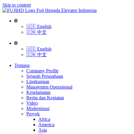
Skip to content
🌐
🇺🇸 English
🇨🇳 中文
🌐
🇺🇸 English
🇨🇳 中文
Tentang
Company Profile
Sejarah Perusahaan
Lingkungan
Manajemen Operasional
Keselamatan
Berita dan Kegiatan
Video
Modernisasi
Proyek
Africa
America
Asia