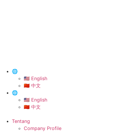
🌐
🇺🇸 English
🇨🇳 中文
🌐
🇺🇸 English
🇨🇳 中文
Tentang
Company Profile