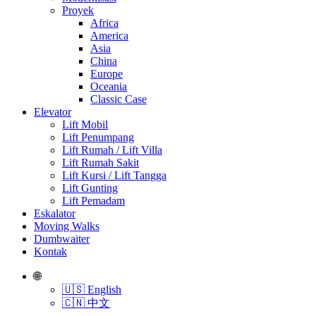
Proyek
Africa
America
Asia
China
Europe
Oceania
Classic Case
Elevator
Lift Mobil
Lift Penumpang
Lift Rumah / Lift Villa
Lift Rumah Sakit
Lift Kursi / Lift Tangga
Lift Gunting
Lift Pemadam
Eskalator
Moving Walks
Dumbwaiter
Kontak
🌐
🇺🇸 English
🇨🇳 中文