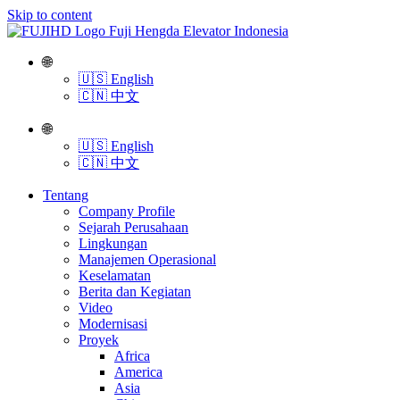
Skip to content
🌐
🇺🇸 English
🇨🇳 中文
🌐
🇺🇸 English
🇨🇳 中文
Tentang
Company Profile
Sejarah Perusahaan
Lingkungan
Manajemen Operasional
Keselamatan
Berita dan Kegiatan
Video
Modernisasi
Proyek
Africa
America
Asia