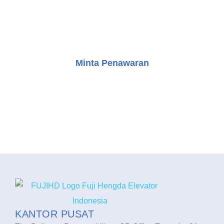
proses, dari pemilihan desain hingga instalasi,
memastikan bahwa setiap langkah sesuai dengan
kebutuhan Anda.
Minta Penawaran
Konsultasi Gratis
KANTOR PUSAT