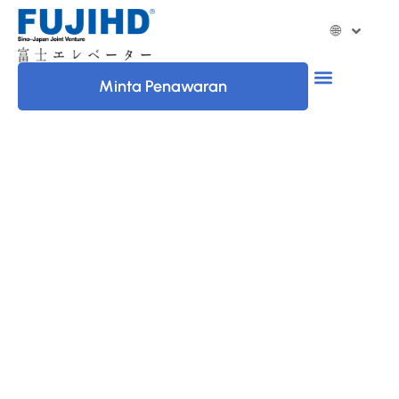
🌐
Minta Penawaran
PEMASANGAN ELEVATOR ACEH SINGKIL
AHLI PEMASANGAN ELEVATOR
TERPERCAYA DI ACEH SINGKIL
Mencari jasa pemasangan elevator yang handal di Aceh
Singkil? PT. Fuji Hengda Elevator Indonesia siap
memberikan solusi elevator berkualitas tinggi, dirancang
untuk memenuhi kebutuhan spesifik bangunan Anda
dengan profesionalisme dan keandalan terbaik.