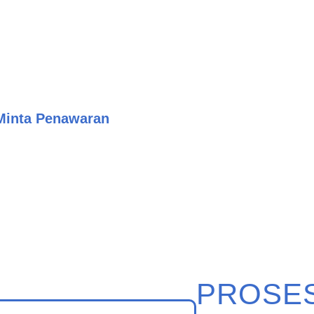
TUK MENGUBAH RUAN
 untuk mendapatkan konsultasi gratis dan mulai perj
dengan solusi transportasi vertikal yang inovatif.
Minta Penawaran
Konsultasi Grati
PROSES