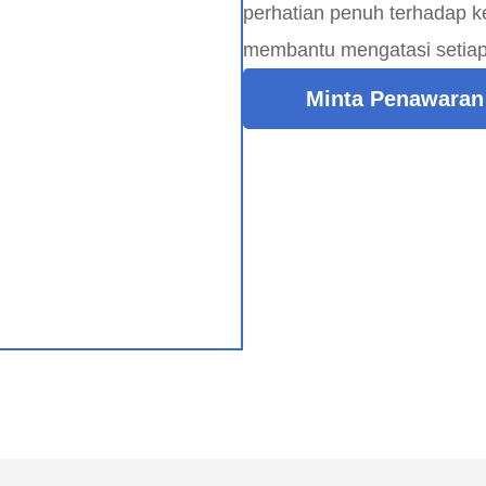
perhatian penuh terhadap k
membantu mengatasi setiap
Minta Penawaran