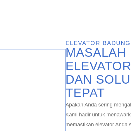
ELEVATOR BADUNG
MASALAH
ELEVATOR
DAN SOLU
TEPAT
Apakah Anda sering mengal
Kami hadir untuk menawark
memastikan elevator Anda s