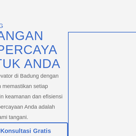
G
SANGAN
PERCAYA
TUK ANDA
vator di Badung dengan
an memastikan setiap
min keamanan dan efisiensi
percayaan Anda adalah
ami tangani.
Konsultasi Gratis