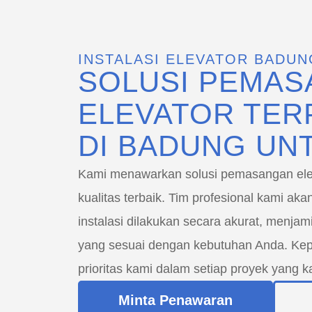
INSTALASI ELEVATOR BADUN
SOLUSI PEMA
ELEVATOR TER
DI BADUNG UN
Kami menawarkan solusi pemasangan ele
kualitas terbaik. Tim profesional kami ak
instalasi dilakukan secara akurat, menja
yang sesuai dengan kebutuhan Anda. Ke
prioritas kami dalam setiap proyek yang k
Minta Penawaran