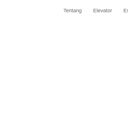
Tentang
Elevator
E
PEMASANGAN ELEVATOR BA
AHLI PEMASAN
ELEVATOR TER
DI BADUNG UN
KENYAMANAN 
Mencari jasa pemasangan elevator yang h