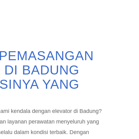
 PEMASANGAN
 DI BADUNG
SINYA YANG
ami kendala dengan elevator di Badung?
an layanan perawatan menyeluruh yang
elalu dalam kondisi terbaik. Dengan