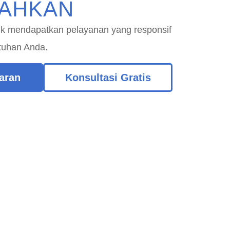
AHKAN
k mendapatkan pelayanan yang responsif
utuhan Anda.
aran
Konsultasi Gratis