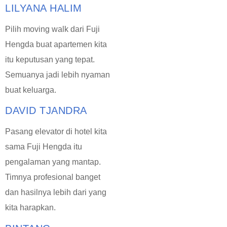
LILYANA HALIM
Pilih moving walk dari Fuji
Hengda buat apartemen kita
itu keputusan yang tepat.
Semuanya jadi lebih nyaman
buat keluarga.
DAVID TJANDRA
Pasang elevator di hotel kita
sama Fuji Hengda itu
pengalaman yang mantap.
Timnya profesional banget
dan hasilnya lebih dari yang
kita harapkan.