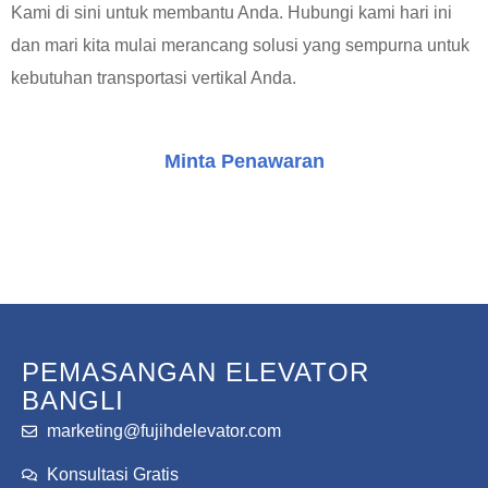
Kami di sini untuk membantu Anda. Hubungi kami hari ini
dan mari kita mulai merancang solusi yang sempurna untuk
kebutuhan transportasi vertikal Anda.
Minta Penawaran
Konsultasi Gratis
PEMASANGAN ELEVATOR
BANGLI
marketing@fujihdelevator.com
Konsultasi Gratis