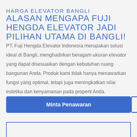
HARGA ELEVATOR BANGLI
ALASAN MENGAPA FUJI
HENGDA ELEVATOR JADI
PILIHAN UTAMA DI BANGLI!
PT. Fuji Hengda Elevator Indonesia merupakan solusi
ideal di Bangli, menghadirkan beragam ukuran elevator
yang dapat disesuaikan dengan kebutuhan ruang
bangunan Anda. Produk kami tidak hanya menawarkan
fungsi yang optimal, tetapi juga meningkatkan nilai
estetika dan kenyamanan pada properti Anda.
Minta Penawaran