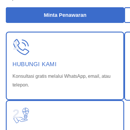
Minta Penawaran
1
HUBUNGI KAMI
Konsultasi gratis melalui WhatsApp, email, atau
telepon.
2