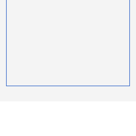
SIAP UNTUK MENGUBAH
RUANG ANDA?​