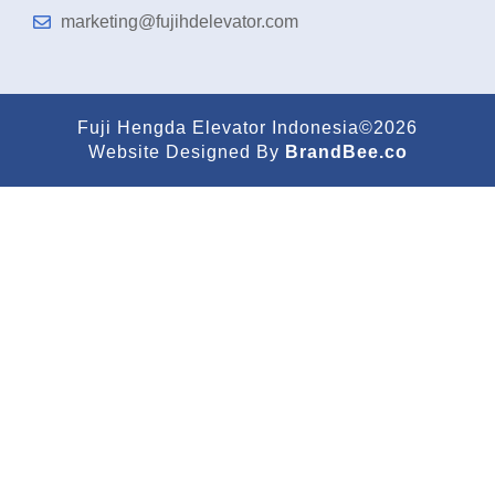
marketing@fujihdelevator.com
Fuji Hengda Elevator Indonesia©2026
Website Designed By
BrandBee.co