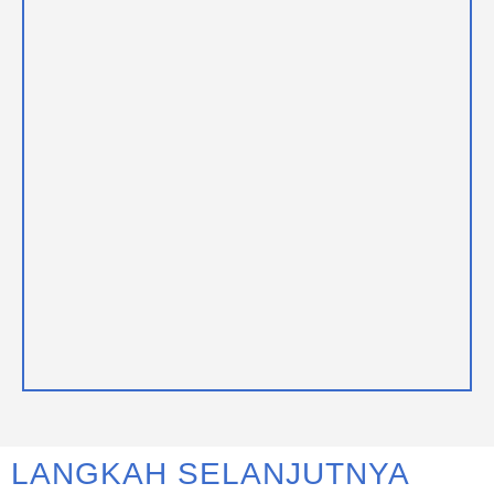
LANGKAH SELANJUTNYA