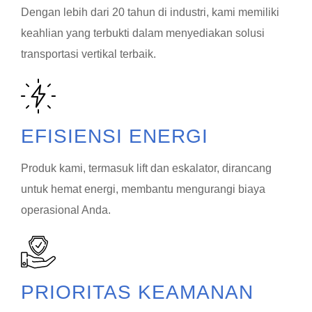
Dengan lebih dari 20 tahun di industri, kami memiliki
keahlian yang terbukti dalam menyediakan solusi
transportasi vertikal terbaik.
EFISIENSI ENERGI
Produk kami, termasuk lift dan eskalator, dirancang
untuk hemat energi, membantu mengurangi biaya
operasional Anda.
PRIORITAS KEAMANAN