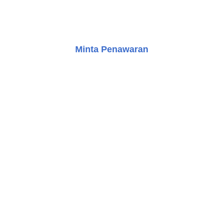
Anda. Keahlian kami menjamin efisiensi dan
keselamatan dalam setiap proyek yang kami tangani.
Minta Penawaran