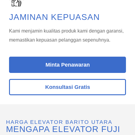
JAMINAN KEPUASAN
Kami menjamin kualitas produk kami dengan garansi,
memastikan kepuasan pelanggan sepenuhnya.
Minta Penawaran
Konsultasi Gratis
HARGA ELEVATOR BARITO UTARA
MENGAPA ELEVATOR FUJI