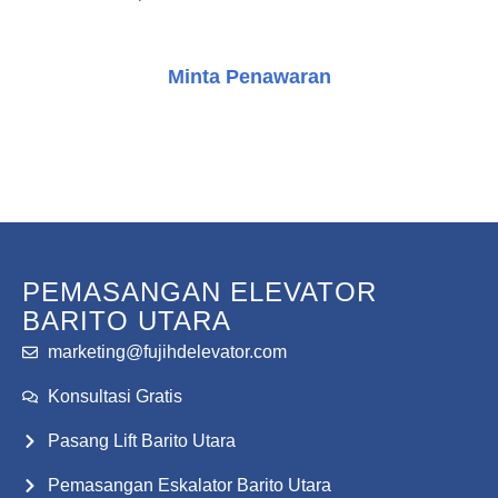
Minta Penawaran
Konsultasi Gratis
PEMASANGAN ELEVATOR
BARITO UTARA
marketing@fujihdelevator.com
Konsultasi Gratis
Pasang Lift Barito Utara
Pemasangan Eskalator Barito Utara