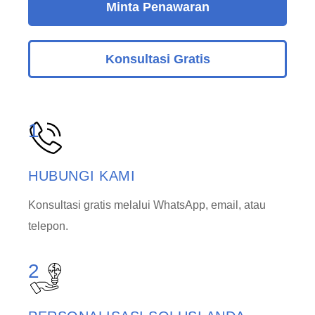
Minta Penawaran
Konsultasi Gratis
1
HUBUNGI KAMI
Konsultasi gratis melalui WhatsApp, email, atau
telepon.
2