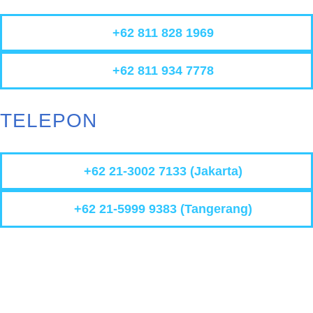
+62 811 828 1969
+62 811 934 7778
TELEPON
+62 21-3002 7133 (Jakarta)
+62 21-5999 9383 (Tangerang)