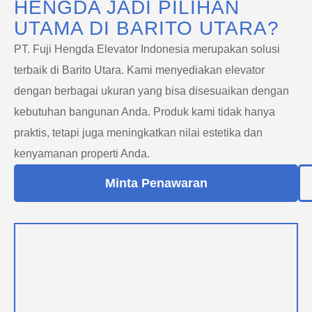
HENGDA JADI PILIHAN
UTAMA DI BARITO UTARA?
PT. Fuji Hengda Elevator Indonesia merupakan solusi
terbaik di Barito Utara. Kami menyediakan elevator
dengan berbagai ukuran yang bisa disesuaikan dengan
kebutuhan bangunan Anda. Produk kami tidak hanya
praktis, tetapi juga meningkatkan nilai estetika dan
kenyamanan properti Anda.
Minta Penawaran