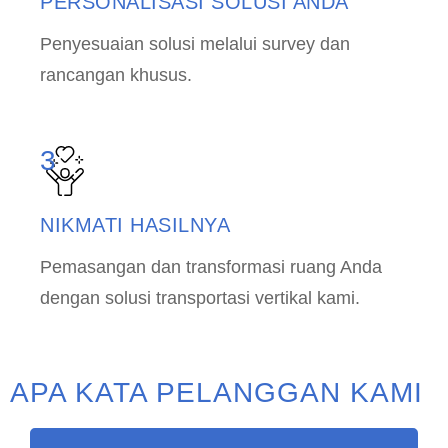
PERSONALISASI SOLUSI ANDA
Penyesuaian solusi melalui survey dan
rancangan khusus.
3
NIKMATI HASILNYA
Pemasangan dan transformasi ruang Anda
dengan solusi transportasi vertikal kami.
APA KATA PELANGGAN KAMI