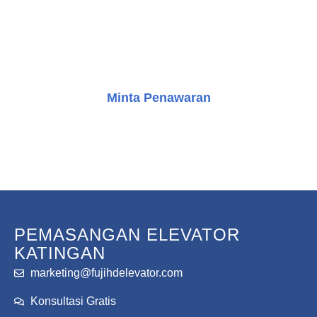
Kami di sini untuk membantu Anda. Hubungi kami hari ini
dan mari kita mulai merancang solusi yang sempurna
untuk kebutuhan transportasi vertikal Anda.
Minta Penawaran
Konsultasi Gratis
PEMASANGAN ELEVATOR
KATINGAN
marketing@fujihdelevator.com
Konsultasi Gratis