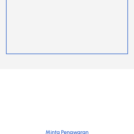
LANGKAH SELANJUTNYA
Kami di sini untuk membantu Anda. Hubungi kami hari ini
dan mari kita mulai merancang solusi yang sempurna
untuk kebutuhan transportasi vertikal Anda.
Minta Penawaran