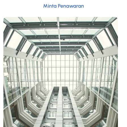
Minta Penawaran