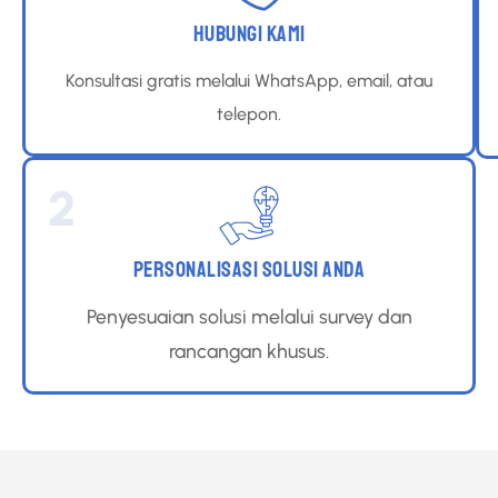
HUBUNGI KAMI
Konsultasi gratis melalui WhatsApp, email, atau
telepon.
2
PERSONALISASI SOLUSI ANDA
Penyesuaian solusi melalui survey dan
rancangan khusus.