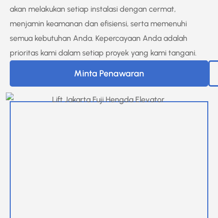
akan melakukan setiap instalasi dengan cermat,
menjamin keamanan dan efisiensi, serta memenuhi
semua kebutuhan Anda. Kepercayaan Anda adalah
prioritas kami dalam setiap proyek yang kami tangani.
Minta Penawaran