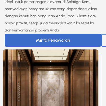
ideal untuk pemasangan elevator di Salatiga. Kami
menyediakan beragam ukuran yang dapat disesuaikan
dengan kebutuhan bangunan Anda. Produk kami tidak
hanya praktis, tetapi juga meningkatkan nilai estetika
dan kenyamanan properti Anda.
Minta Penawaran