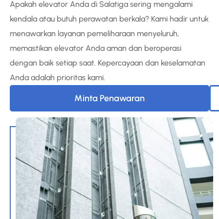
Apakah elevator Anda di Salatiga sering mengalami
kendala atau butuh perawatan berkala? Kami hadir untuk
menawarkan layanan pemeliharaan menyeluruh,
memastikan elevator Anda aman dan beroperasi
dengan baik setiap saat. Kepercayaan dan keselamatan
Anda adalah prioritas kami.
Minta Penawaran