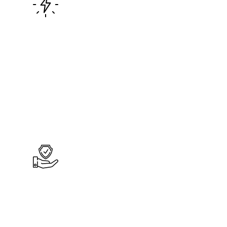
EFISIENSI ENERGI
Produk kami, termasuk lift dan eskalator,
dirancang untuk hemat energi, membantu
mengurangi biaya operasional Anda.
PRIORITAS KEAMANAN
Kami mematuhi standar keamanan