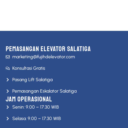
Konsultasi Gratis
PEMASANGAN ELEVATOR SALATIGA
marketing@fujihdelevator.com
Konsultasi Gratis
Pasang Lift Salatiga
Pemasangan Eskalator Salatiga
JAM OPERASIONAL
Senin: 9.00 – 17.30 WIB
Selasa: 9.00 – 17.30 WIB