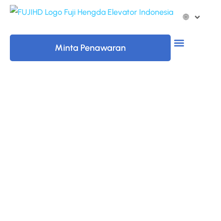
🌐
Minta Penawaran
PEMASANGAN ELEVATOR SALATIGA
AHLI PEMASANGAN ELEVATOR
TERPERCAYA DI SALATIGA
Mencari layanan pemasangan elevator yang handal di
Salatiga? PT. Fuji Hengda Elevator Indonesia
menyediakan solusi elevator berkualitas tinggi yang
disesuaikan dengan kebutuhan spesifik bangunan Anda,
menjamin keamanan dan kenyamanan pengguna.