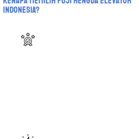
KENAPA MEMILIH FUJI HENGDA ELEVATOR
INDONESIA?
PENGALAMAN LUAS
Dengan lebih dari 20 tahun di industri, kami
memiliki keahlian yang terbukti dalam
menyediakan solusi transportasi vertikal
terbaik.