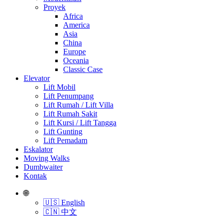
Proyek
Africa
America
Asia
China
Europe
Oceania
Classic Case
Elevator
Lift Mobil
Lift Penumpang
Lift Rumah / Lift Villa
Lift Rumah Sakit
Lift Kursi / Lift Tangga
Lift Gunting
Lift Pemadam
Eskalator
Moving Walks
Dumbwaiter
Kontak
🌐
🇺🇸 English
🇨🇳 中文