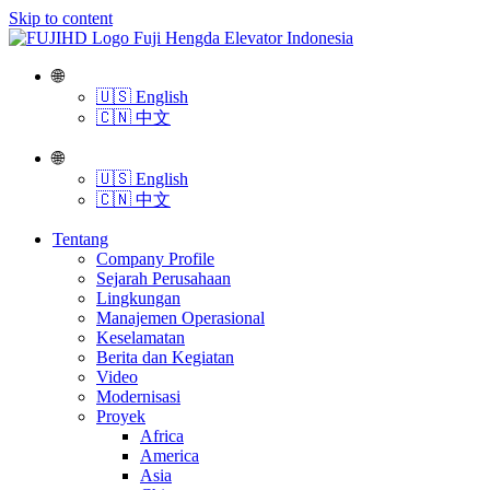
Skip to content
🌐
🇺🇸 English
🇨🇳 中文
🌐
🇺🇸 English
🇨🇳 中文
Tentang
Company Profile
Sejarah Perusahaan
Lingkungan
Manajemen Operasional
Keselamatan
Berita dan Kegiatan
Video
Modernisasi
Proyek
Africa
America
Asia