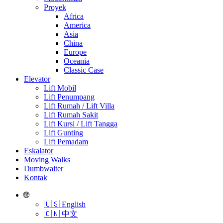
Proyek
Africa
America
Asia
China
Europe
Oceania
Classic Case
Elevator
Lift Mobil
Lift Penumpang
Lift Rumah / Lift Villa
Lift Rumah Sakit
Lift Kursi / Lift Tangga
Lift Gunting
Lift Pemadam
Eskalator
Moving Walks
Dumbwaiter
Kontak
🌐
🇺🇸 English
🇨🇳 中文