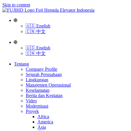
Skip to content
🌐
🇺🇸 English
🇨🇳 中文
🌐
🇺🇸 English
🇨🇳 中文
Tentang
Company Profile
Sejarah Perusahaan
Lingkungan
Manajemen Operasional
Keselamatan
Berita dan Kegiatan
Video
Modernisasi
Proyek
Africa
America
Asia