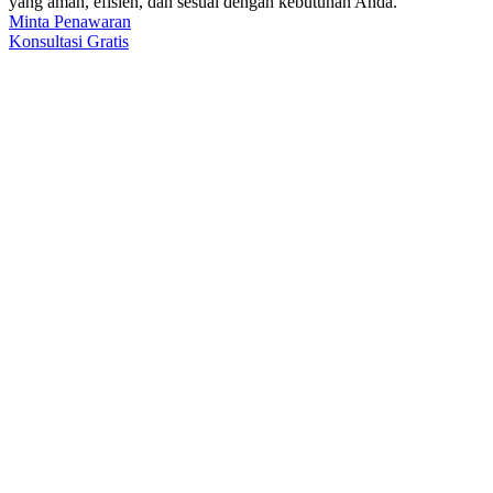
yang aman, efisien, dan sesuai dengan kebutuhan Anda.
Minta Penawaran
Konsultasi Gratis