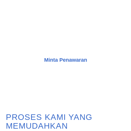
RUANG ANDA?​
Jangan ragu untuk menghubungi tim kami untuk
mendapatkan konsultasi gratis dan mulai perjalanan
Anda dalam meningkatkan bangunan dengan solusi
transportasi vertikal yang inovatif.
Minta Penawaran
Konsultasi Gratis
PROSES KAMI YANG
MEMUDAHKAN