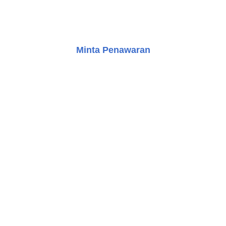
bangunan Anda. Keahlian kami menjamin keamanan dan
kenyamanan dalam setiap proyek.
Minta Penawaran