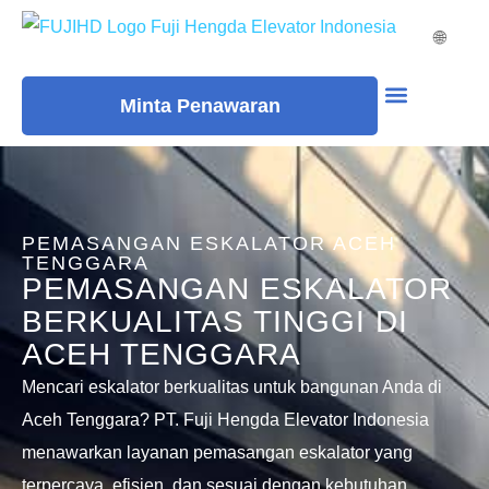
🌐
Minta Penawaran
Moving Walks
PEMASANGAN ESKALATOR ACEH
TENGGARA
PEMASANGAN ESKALATOR
BERKUALITAS TINGGI DI
ACEH TENGGARA
Mencari eskalator berkualitas untuk bangunan Anda di
Aceh Tenggara? PT. Fuji Hengda Elevator Indonesia
menawarkan layanan pemasangan eskalator yang
terpercaya, efisien, dan sesuai dengan kebutuhan