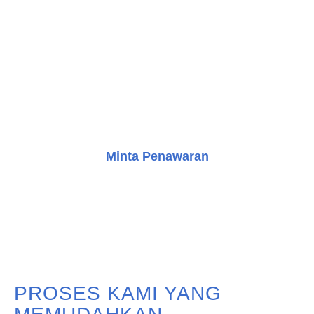
SIAP UNTUK MENGUBAH
RUANG ANDA?​
Jangan ragu untuk menghubungi tim kami untuk
mendapatkan konsultasi gratis dan mulai perjalanan
Anda dalam meningkatkan bangunan dengan solusi
transportasi vertikal yang inovatif.
Minta Penawaran
Konsultasi Gratis
PROSES KAMI YANG