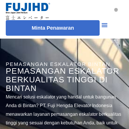
🌐
Minta Penawaran
Moving Walks
PEMASANGAN ESKALATOR BINTAN
PEMASANGAN ESKALATOR
BERKUALITAS TINGGI DI
BINTAN
Mencari solusi eskalator yang handal untuk bangunan
Anda di Bintan? PT. Fuji Hengda Elevator Indonesia
menawarkan layanan pemasangan eskalator berkualitas
tinggi yang sesuai dengan kebutuhan Anda, baik untuk