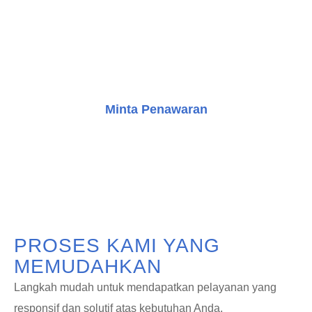
Jangan ragu untuk menghubungi tim kami untuk
mendapatkan konsultasi gratis dan mulai perjalanan
Anda dalam meningkatkan bangunan dengan solusi
transportasi vertikal yang inovatif.
Minta Penawaran
Konsultasi Gratis
PROSES KAMI YANG
MEMUDAHKAN
Langkah mudah untuk mendapatkan pelayanan yang
responsif dan solutif atas kebutuhan Anda.