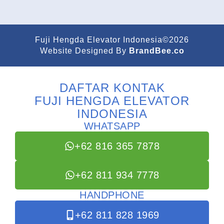
Fuji Hengda Elevator Indonesia©2026
Website Designed By
BrandBee.co
DAFTAR KONTAK
FUJI HENGDA ELEVATOR
INDONESIA
WHATSAPP
+62 816 365 7878
+62 811 934 7778
HANDPHONE
+62 811 828 1969