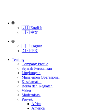
🌐
🇺🇸 English
🇨🇳 中文
🌐
🇺🇸 English
🇨🇳 中文
Tentang
Company Profile
Sejarah Perusahaan
Lingkungan
Manajemen Operasional
Keselamatan
Berita dan Kegiatan
Video
Modernisasi
Proyek
Africa
America