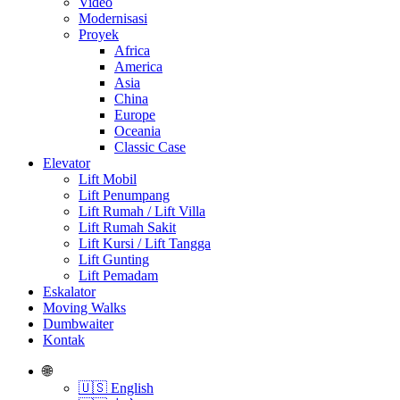
Video
Modernisasi
Proyek
Africa
America
Asia
China
Europe
Oceania
Classic Case
Elevator
Lift Mobil
Lift Penumpang
Lift Rumah / Lift Villa
Lift Rumah Sakit
Lift Kursi / Lift Tangga
Lift Gunting
Lift Pemadam
Eskalator
Moving Walks
Dumbwaiter
Kontak
🌐
🇺🇸 English