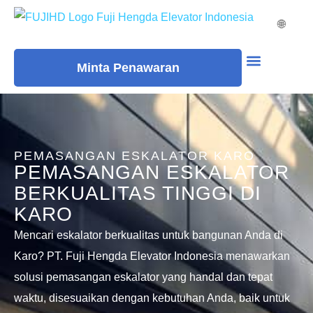
🌐
Minta Penawaran
Moving Walks
PEMASANGAN ESKALATOR KARO
PEMASANGAN ESKALATOR
BERKUALITAS TINGGI DI
KARO
Mencari eskalator berkualitas untuk bangunan Anda di
Karo? PT. Fuji Hengda Elevator Indonesia menawarkan
solusi pemasangan eskalator yang handal dan tepat
waktu, disesuaikan dengan kebutuhan Anda, baik untuk