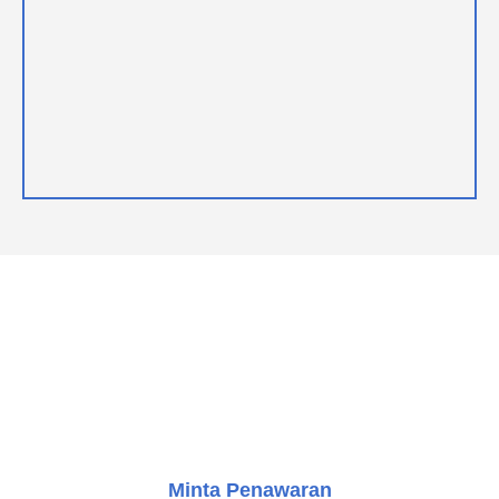
LANGKAH SELANJUTNYA
Kami di sini untuk membantu Anda. Hubungi kami hari ini
dan mari kita mulai merancang solusi yang sempurna
untuk kebutuhan transportasi vertikal Anda.
Minta Penawaran