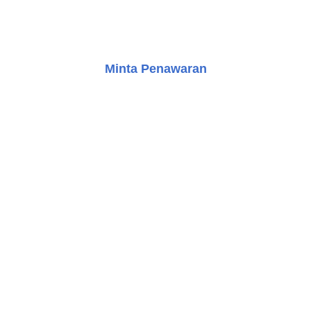
kebutuhan Anda, baik untuk pusat perbelanjaan, gedung
perkantoran, maupun berbagai jenis properti lainnya.
Minta Penawaran