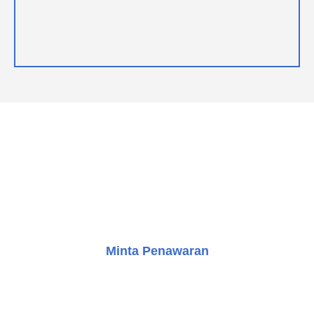
LANGKAH SELANJUTNYA
Kami di sini untuk membantu Anda. Hubungi kami hari ini
dan mari kita mulai merancang solusi yang sempurna
untuk kebutuhan transportasi vertikal Anda.
Minta Penawaran
Konsultasi Gratis