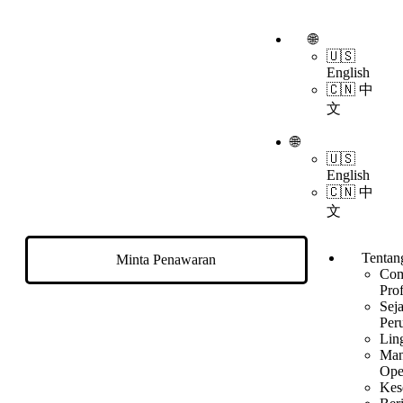
🌐
🇺🇸
English
🇨🇳 中
文
🌐
🇺🇸
English
🇨🇳 中
文
Tentan
Minta Penawaran
Co
Prof
Sej
Per
Lin
Man
Ope
Kes