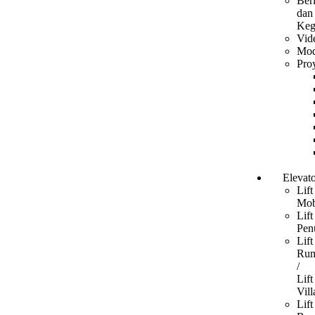
Beri
dan
Keg
Vid
Mod
Pro
Elevato
Lift
Mob
Lift
Pen
Lift
Ru
/
Lift
Vill
Lift