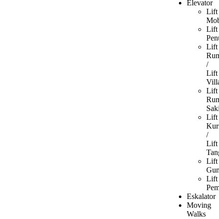
Elevator
Lift
Mob
Lift
Pen
Lift
Ru
/
Lift
Vill
Lift
Ru
Saki
Lift
Kur
/
Lift
Tan
Lift
Gun
Lift
Pe
Eskalator
Moving
Walks