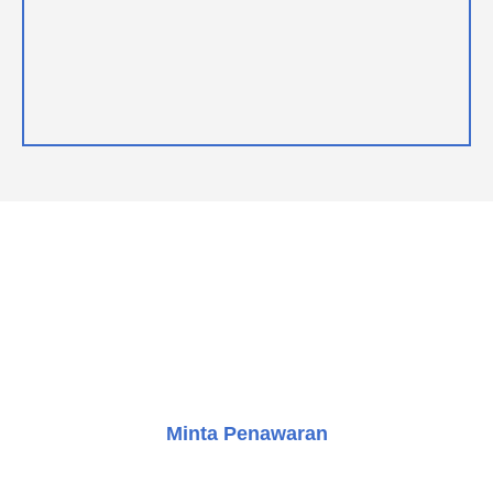
LANGKAH SELANJUTNYA
Kami di sini untuk membantu Anda. Hubungi kami hari ini
dan mari kita mulai merancang solusi yang sempurna
untuk kebutuhan transportasi vertikal Anda.
Minta Penawaran