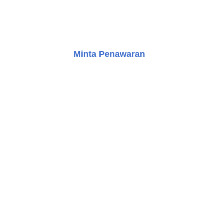
efisien, tepat waktu, dan memenuhi spesifikasi yang
Anda inginkan, baik untuk pusat perbelanjaan, gedung
perkantoran, maupun jenis properti lainnya.
Minta Penawaran