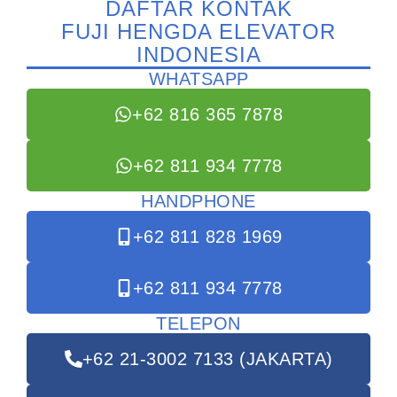
DAFTAR KONTAK
FUJI HENGDA ELEVATOR
INDONESIA
WHATSAPP
+62 816 365 7878
+62 811 934 7778
HANDPHONE
+62 811 828 1969
+62 811 934 7778
TELEPON
+62 21-3002 7133 (JAKARTA)